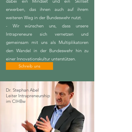
dabei ein Mindset und ein Skillset
erwerben, das ihnen auch auf ihrem
weiteren Weg in der Bundeswehr nutzt.
- Wir wünschen uns, dass unsere
Intrapreneure sich vernetzen und
gemeinsam mit uns als Multiplikatoren
den Wandel in der Bundeswehr hin zu
einer Innovationskultur unterstützen.
Schreib uns
Dr. Stephan Abel
Leiter Intrapreneurship
im CIHBw