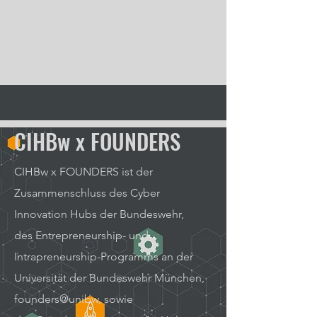
CIHBw x FOUNDERS
CIHBw x FOUNDERS
CIHBw x FOUNDERS ist der
Zusammenschluss des Cyber
Innovation Hubs der Bundeswehr,
des Entrepreneurship- und
Intrapreneurship-Programms an der
Universität der Bundeswehr München,
founders@unibw, sowie