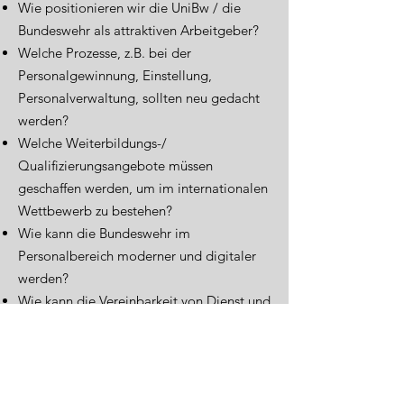
Wie positionieren wir die UniBw / die
Bundeswehr als attraktiven Arbeitgeber?
Welche Prozesse, z.B. bei der
Personalgewinnung, Einstellung,
Personalverwaltung, sollten neu gedacht
werden?
Welche Weiterbildungs-/
Qualifizierungsangebote müssen
geschaffen werden, um im internationalen
Wettbewerb zu bestehen?
Wie kann die Bundeswehr im
Personalbereich moderner und digitaler
werden?
Wie kann die Vereinbarkeit von Dienst und
Familie vernbessert werden?
Du hast eine Idee, die für diese oder eine
ähnliche Fragestellung eine Lösung
bietet? Dann bewirb Dich jetzt!